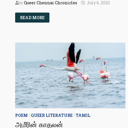
by
Queer Chennai Chronicles
July 6, 2020
YOUR
READ MORE
GUIDE
TO
TAMIL
QUEER
LITERATURE
–
PART
3
POEM
/
QUEER LITERATURE
/
TAMIL
அமீரின் காதலன்