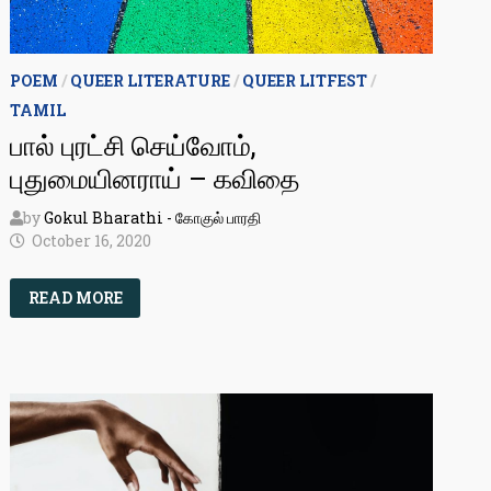
POEM
/
QUEER LITERATURE
/
QUEER LITFEST
/
TAMIL
பால் புரட்சி செய்வோம்,
புதுமையினராய் – கவிதை
by
Gokul Bharathi - கோகுல் பாரதி
October 16, 2020
பால்
READ MORE
புரட்சி
செய்வோம்,
புதுமையினராய்
–
கவிதை