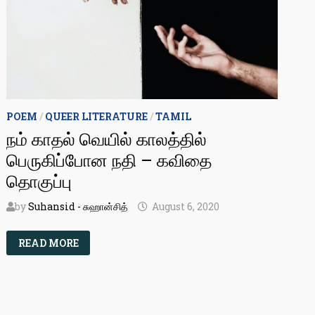
POEM
/
QUEER LITERATURE
/
TAMIL
நம் காதல் வெயில் காலத்தில்
பெருகிப்போன நதி – கவிதை
தொகுப்பு
by
Suhansid - சுஹான்சித்
August 6, 2020
நம்
READ MORE
காதல்
வெயில்
காலத்தில்
பெருகிப்போன
நதி
–
கவிதை