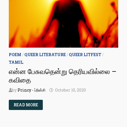
POEM
/
QUEER LITERATURE
/
QUEER LITFEST
/
TAMIL
என்ன பேசுவதென்று தெரியவில்லை –
கவிதை
by
Princy - ப்ரின்சி
October 10, 2020
என்ன
READ MORE
பேசுவதென்று
தெரியவில்லை
–
கவிதை