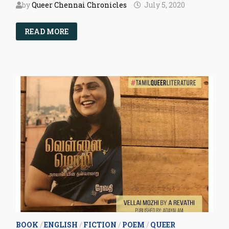
by
Queer Chennai Chronicles
July 5, 2020
தமிழ்
READ MORE
பால்புது
இலக்கிய
தொகுப்பு
–
பகுதி
3
BOOK
/
ENGLISH
/
FICTION
/
POEM
/
QUEER