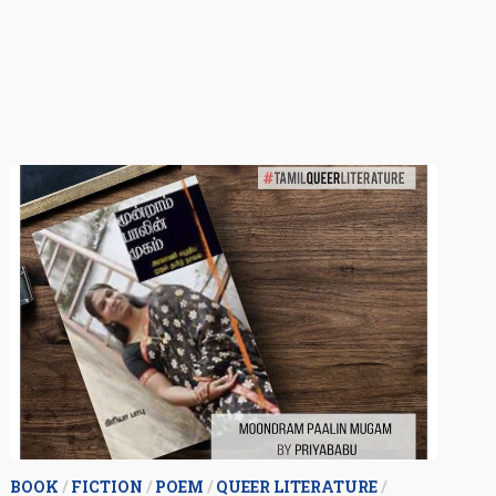
வா!
BOOK
/
FICTION
/
POEM
/
QUEER LITERATURE
/