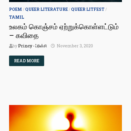
POEM
/
QUEER LITERATURE
/
QUEER LITFEST
/
TAMIL
உலகம் கொஞ்சம் ஏற்றுக்கொள்ளட்டும்
– கவிதை
by
Princy - ப்ரின்சி
November 3, 2020
உலகம்
READ MORE
கொஞ்சம்
ஏற்றுக்கொள்ளட்டும்
–
கவிதை