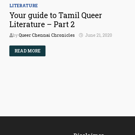
LITERATURE
Your guide to Tamil Queer
Literature – Part 2
by
Queer Chennai Chronicles
June 21, 2020
YOUR
READ MORE
GUIDE
TO
TAMIL
QUEER
LITERATURE
–
PART
2