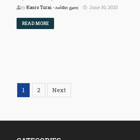
by
Kasro Turai - கஸ்ரோ துரை
June 30, 2020
அமீரின்
READ MORE
காதலன்
Posts
1
2
Next
pagination