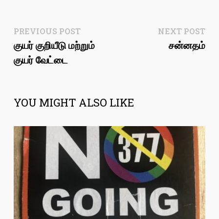
Post
Previous
Ne
PREVIOUS POST
NEXT POST
post:
pos
குயர் குறியீடு மற்றும்
சன்னதம்
navigation
குயர் வேட்டை
YOU MIGHT ALSO LIKE