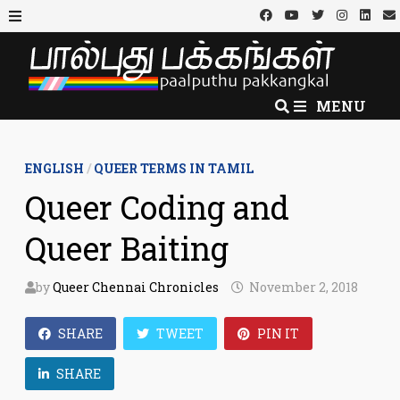
Skip
to
MENU
content
MENU
ENGLISH
/
QUEER TERMS IN TAMIL
Queer Coding and
Queer Baiting
by
Queer Chennai Chronicles
November 2, 2018
SHARE
TWEET
PIN IT
SHARE