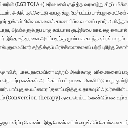
யினரின் (LGBTQIA+) உரிமைகள் குறித்த வரலாற்று சிறப்புமிக
ார். அதில் பதினெட்டு வயதுக்கு மேற்பட்டப் பால்புதுமையினர் 
ோர் தங்கள் பிள்ளைகளைக் காணவில்லை எனப் புகார் அளித்தால
ூடாது, அவர்களுக்குப் பாதுகாப்பான சூழ்நிலை காவல்துறையால
். இந்த உத்தரவை அளிப்பதற்கு முன்பாக கடந்த ஏப்ரல் மாதம் 
ல்புதுமையினர் சந்திக்கும் பிரச்சினைகளைப் பற்றி புரிந்துகொ
்தரவில், பால்புதுமையினர் மற்றும் அவர்களது உரிமைகளைப் பாத
ன் தொடர்பு எண்கள் அடங்கியப் பட்டியலை வெளியிடுமாறு ஒன்
ர். பால்புதுமையினரை ‘குணப்படுத்துவதாகவும்’ அவர்களின் பா
யும் (Conversion therapy) தடைசெய்ய வேண்டும் எனவும் உய
ஒருபாலீர்ப்பு கொண்ட இரு பெண்களின் வழக்கில் சென்னை உயர