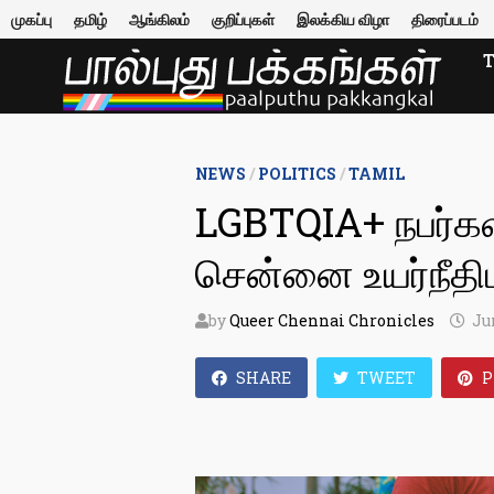
Skip
முகப்பு
தமிழ்
ஆங்கிலம்
குறிப்புகள்
இலக்கிய விழா
திரைப்படம்
to
content
NEWS
/
POLITICS
/
TAMIL
LGBTQIA+ நபர்கள் 
சென்னை உயர்நீதிம
by
Queer Chennai Chronicles
Ju
SHARE
TWEET
P