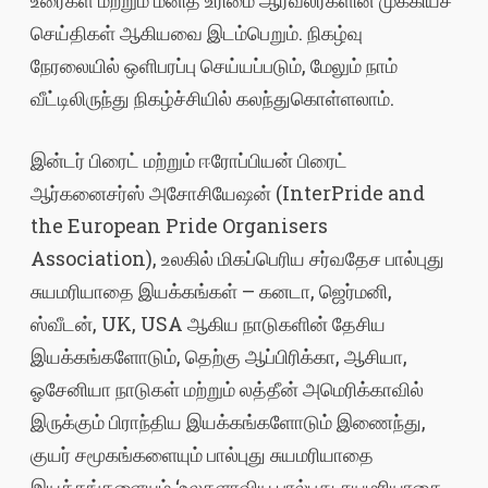
உரைகள் மற்றும் மனித உரிமை ஆர்வலர்களின் முக்கியச்
செய்திகள் ஆகியவை இடம்பெறும். நிகழ்வு
நேரலையில் ஒளிபரப்பு செய்யப்படும், மேலும் நாம்
வீட்டிலிருந்து நிகழ்ச்சியில் கலந்துகொள்ளலாம்.
இன்டர் பிரைட் மற்றும் ஈரோப்பியன் பிரைட்
ஆர்கனைசர்ஸ் அசோசியேஷன் (InterPride and
the European Pride Organisers
Association), உலகில் மிகப்பெரிய சர்வதேச பால்புது
சுயமரியாதை இயக்கங்கள் – கனடா, ஜெர்மனி,
ஸ்வீடன், UK, USA ஆகிய நாடுகளின் தேசிய
இயக்கங்களோடும், தெற்கு ஆப்பிரிக்கா, ஆசியா,
ஓசேனியா நாடுகள் மற்றும் லத்தீன் அமெரிக்காவில்
இருக்கும் பிராந்திய இயக்கங்களோடும் இணைந்து,
குயர் சமூகங்களையும் பால்புது சுயமரியாதை
இயக்கங்களையும் ‘உலகளாவிய பால்புது சுயமரியாதை