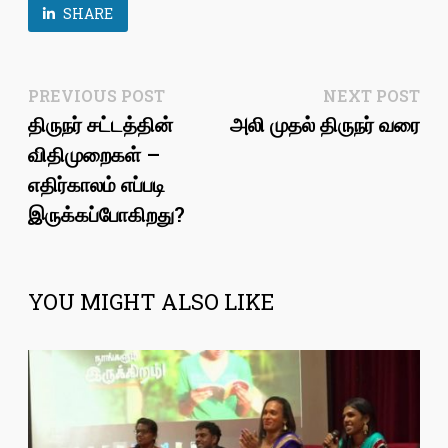
SHARE
Post
Previous
Ne
PREVIOUS POST
NEXT POST
post:
pos
திருநர் சட்டத்தின்
அலி முதல் திருநர் வரை
navigation
விதிமுறைகள் –
எதிர்காலம் எப்படி
இருக்கப்போகிறது?
YOU MIGHT ALSO LIKE