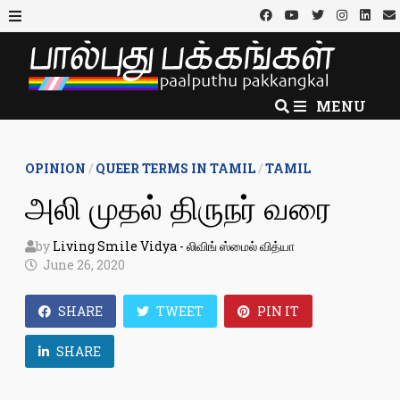
Skip
to
MENU
content
MENU
OPINION
/
QUEER TERMS IN TAMIL
/
TAMIL
அலி முதல் திருநர் வரை
by
Living Smile Vidya - லிவிங் ஸ்மைல் வித்யா
June 26, 2020
SHARE
TWEET
PIN IT
SHARE