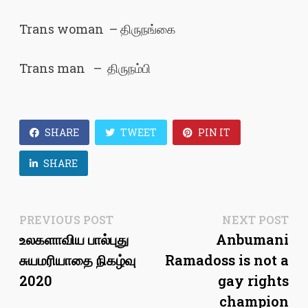
Trans woman – திருநங்கை
Trans man – திருநம்பி
SHARE
TWEET
PIN IT
SHARE
Post
Previous
Ne
PREVIOUS POST
NEXT POST
post:
pos
உலகளாவிய பால்புது
Anbumani
navigation
சுயமரியாதை நிகழ்வு
Ramadoss is not a
2020
gay rights
champion