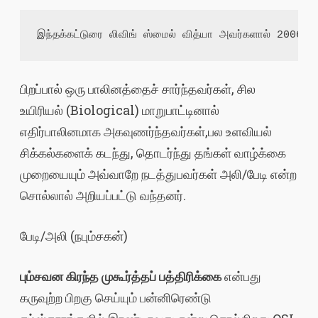
இந்தக்கட்டுரை லிவிங் ஸ்மைல் வித்யா அவர்களால் 2006-ல் 
பிறப்பால் ஒரு பாலினத்தைச் சார்ந்தவர்கள், சில
உயிரியல் (Biological) மாறுபாட்டினால்
எதிர்பாலினமாக அகவுணர்ந்தவர்கள்,பல உளவியல்
சிக்கல்களைக் கடந்து, தொடர்ந்து தங்கள் வாழ்க்கை
முறையையும் அவ்வாறே நடத்துபவர்கள் அலி/பேடி என்ற
சொல்லால் அறியப்பட்டு வந்தனர்.
பேடி/அலி (நபும்சகன்)
பும்சவன கிரந்த முகூர்த்தப் பத்தி
ரி
க்கை
என்பது
கருவுற்ற பிறகு செய்யும் பன்னிரெண்டு