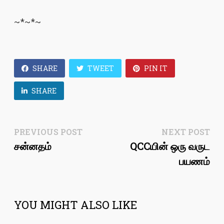
~*~*~
SHARE
TWEET
PIN IT
SHARE
Post
Previous
Ne
PREVIOUS POST
NEXT POST
post:
pos
சன்னதம்
QCCயின் ஒரு வருட
navigation
பயணம்
YOU MIGHT ALSO LIKE