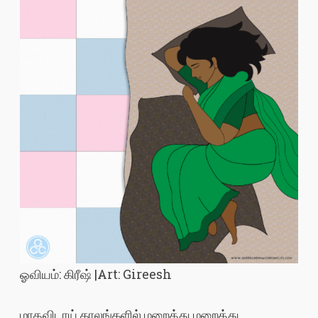
ஓவியம்: கிரீஷ் |Art: Gireesh
மாதவிடாய் காலங்களில் மறைத்து மறைத்து