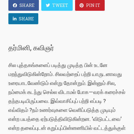
SHARE
TWEET
PIN IT
SHARE
தர்மினி, கவிஞர்
சில புத்தகங்களைப் படித்து முடித்த பின் உடனே
மறந்துவிடுகின்றோம். சிலவற்றைப் பற்றி யாருடனாவது
உரையாடவேண்டும் என்று தோன்றும். இன்னும் சில,
நம்மைக் கடந்து செல்ல விடாமல் போக — வரக் கரைச்சல்
தந்தபடியிருப்பவை. இவ்வாசிப்புப் பற்றி எப்படி ?
எவ்விதம் ?நம் உணர்வுகளை வெளிப்படுத்த முடியும்
என்ற பயத்தை ஏற்படுத்திவிடுகின்றன. ‘விடுபட்டவை’
என்ற தலைப்புடன் கறுப்புப்பின்னணியில் வட்டத்துக்குள்