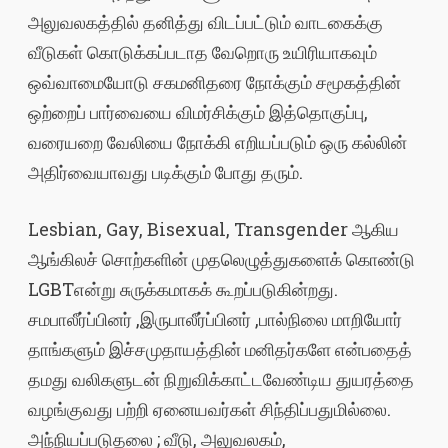
அலுவலகத்தில் தனித்து விடப்பட்டும் வாடகைக்கு
வீடுகள் கொடுக்கப்படாத வேறொரு உயிரியாகவும்
ஒவ்வாமையோடு சகமனிதரை நோக்கும் சமூகத்தின்
ஒற்றைப் பார்வையை விமர்சிக்கும் இத்தொகுப்பு,
வரையறை வேலியை நோக்கி எறியப்படும் ஒரு கல்லின்
அதிர்வையாவது படிக்கும் போது தரும்.
Lesbian, Gay, Bisexual, Transgender ஆகிய
ஆங்கிலச் சொற்களின் முதலெழுத்துகளைக் கொண்டு
LGBTஎன்று சுருக்கமாகக் கூறப்படுகின்றது.
சமபாலீர்ப்பினர் ,இருபாலீர்ப்பினர் ,பால்நிலை மாறியோர்
தாங்களும் இச்சமுதாயத்தின் மனிதர்களே என்பதைத்
தமது வலிகளுடன் நிறுவிக்காட்டவேண்டிய துயரத்தை
வழங்குவது பற்றி ஏனையவர்கள் சிந்திப்பதுமில்லை.
அந்நியப்படுதலை ; வீடு, அலுவலகம்,