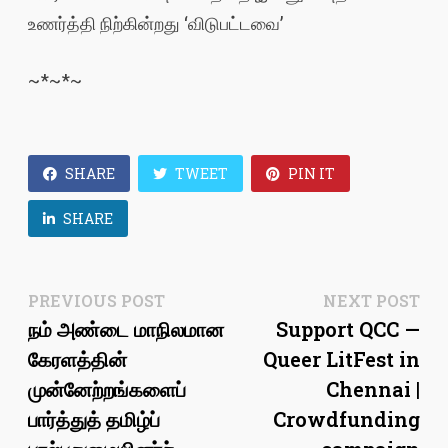
உணர்த்தி நிற்கின்றது ‘விடுபட்டவை’
​​~*~*~
SHARE
TWEET
PIN IT
SHARE
Post
Previous
Ne
PREVIOUS POST
NEXT POST
post:
pos
நம் அண்டை மாநிலமான
Support QCC —
navigation
கேரளத்தின்
Queer LitFest in
முன்னேற்றங்களைப்
Chennai |
பார்த்துத் தமிழ்ப்
Crowdfunding