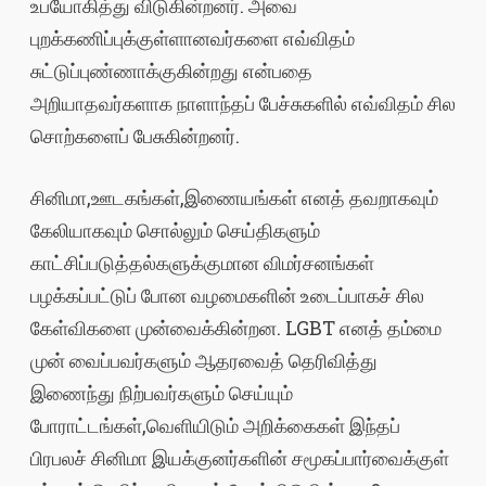
உபயோகித்து விடுகின்றனர். அவை
புறக்கணிப்புக்குள்ளானவர்களை எவ்விதம்
சுட்டுப்புண்ணாக்குகின்றது என்பதை
அறியாதவர்களாக நாளாந்தப் பேச்சுகளில் எவ்விதம் சில
சொற்களைப் பேசுகின்றனர்.
சினிமா,ஊடகங்கள்,இணையங்கள் எனத் தவறாகவும்
கேலியாகவும் சொல்லும் செய்திகளும்
காட்சிப்படுத்தல்களுக்குமான விமர்சனங்கள்
பழக்கப்பட்டுப் போன வழமைகளின் உடைப்பாகச் சில
கேள்விகளை முன்வைக்கின்றன. LGBT எனத் தம்மை
முன் வைப்பவர்களும் ஆதரவைத் தெரிவித்து
இணைந்து நிற்பவர்களும் செய்யும்
போராட்டங்கள்,வெளியிடும் அறிக்கைகள் இந்தப்
பிரபலச் சினிமா இயக்குனர்களின் சமூகப்பார்வைக்குள்