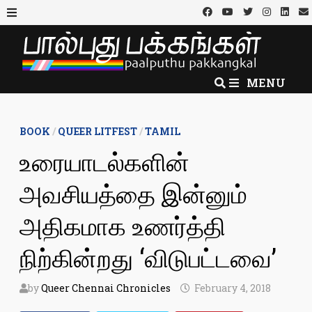
Skip
to
MENU
content
MENU
BOOK
/
QUEER LITFEST
/
TAMIL
உரையாடல்களின்
அவசியத்தை இன்னும்
அதிகமாக உணர்த்தி
நிற்கின்றது ‘விடுபட்டவை’
by
Queer Chennai Chronicles
February 4, 2018