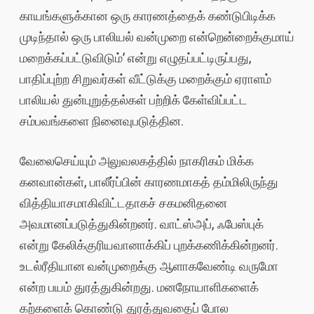
காயங்களுக்கான ஒரு காரணத்தைக் கண்டுபிடிக்க
முடிந்தால் ஒரு பாலியல் வன்முறை என்றென்றைக்குமாய்
மறைக்கப்பட்டுவிடும்’ என்று எழுதப்பட்டிருப்பது,
பாதிப்புற்ற சிறுவர்கள் வீட்டுக்கு மறைக்கும் ஏராளம்
பாலியல் துன்புறுத்தல்கள் பற்றிக் கேள்விப்பட்ட
சம்பவங்களை நினைவுபடுத்தின.
வேலைசெய்யும் அலுவலகத்தில் நாகரிகம் மிக்க
கனவான்கள், பாலீர்ப்பின் காரணமாகத் தம்மிலிருந்து
வித்தியாசமாகிவிட்டதாகச் சகமனிதனை
அவமானப்படுத்துகின்றனர். வாட்ஸ்அப், ஃபேஸ்புக்
என்று கேலிக்குரியவானாக்கிப் புறக்கணிக்கின்றனர்.
உடல்ரீதியான வன்முறைக்கு ஆளாகவேண்டி வருமோ
என்ற பயம் துரத்துகின்றது. மனநோயாளிகளைக்
கற்களைக் கொண்டு துரத்துவதைப் போல