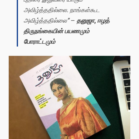
அவிழ்த்ததில்லை. நாங்கள்கூட
அவிழ்த்ததில்லை”
–
தனுஜா
,
ஈழத்
திருநங்கையின் பயணமும்
போராட்டமும்