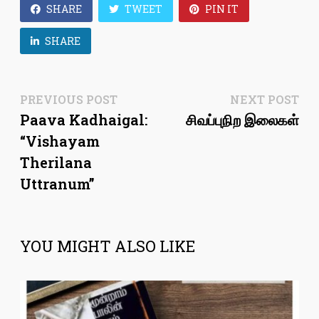
SHARE
TWEET
PIN IT
SHARE
Post
Previous
Ne
PREVIOUS POST
NEXT POST
post:
pos
Paava Kadhaigal:
சிவப்புநிற இலைகள்
navigation
“Vishayam
Therilana
Uttranum”
YOU MIGHT ALSO LIKE