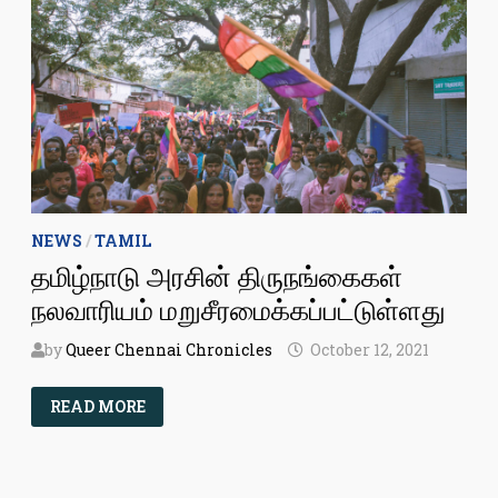
NEWS
/
TAMIL
தமிழ்நாடு அரசின் திருநங்கைகள்
நலவாரியம் மறுசீரமைக்கப்பட்டுள்ளது
by
Queer Chennai Chronicles
October 12, 2021
தமிழ்நாடு
READ MORE
அரசின்
திருநங்கைகள்
நலவாரியம்
மறுசீரமைக்கப்பட்டுள்ளது