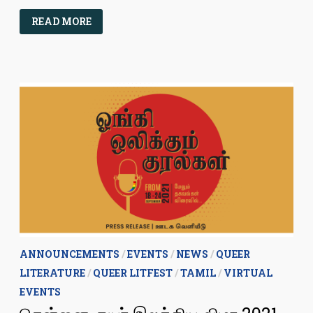
திருநர்களை
READ MORE
இதர
பிற்படுத்தப்பட்ட
வகுப்பினராக
வகைப்படுத்த
ஒன்றிய
அமைச்சரவை
முன்
வரைவு
அறிக்கை
சமர்ப்பிக்கப்பட்டுள்ளது
ANNOUNCEMENTS
/
EVENTS
/
NEWS
/
QUEER
LITERATURE
/
QUEER LITFEST
/
TAMIL
/
VIRTUAL
EVENTS