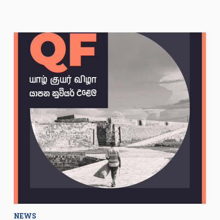
கொண்ட
நீதிபதியாக
பதவியேற்கும்
சௌரவ்
கிர்பால்
NEWS