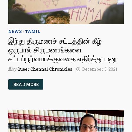
NEWS
/
TAMIL
இந்து திருமணச் சட்டத்தின் கீழ்
ஒருபால் திருமணங்களை
சட்டப்பூர்வமாக்குவதை எதிர்த்து மனு
by
Queer Chennai Chronicles
December 5, 2021
இந்து
READ MORE
திருமணச்
சட்டத்தின்
கீழ்
ஒருபால்
திருமணங்களை
சட்டப்பூர்வமாக்குவதை
எதிர்த்து
மனு