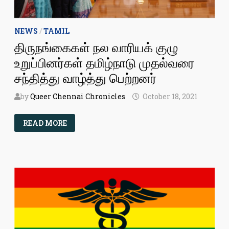
NEWS
/
TAMIL
திருநங்கைகள் நல வாரியக் குழு
உறுப்பினர்கள் தமிழ்நாடு முதல்வரை
சந்தித்து வாழ்த்து பெற்றனர்
by
Queer Chennai Chronicles
October 18, 2021
திருநங்கைகள்
READ MORE
நல
வாரியக்
குழு
உறுப்பினர்கள்
தமிழ்நாடு
முதல்வரை
சந்தித்து
வாழ்த்து
பெற்றனர்