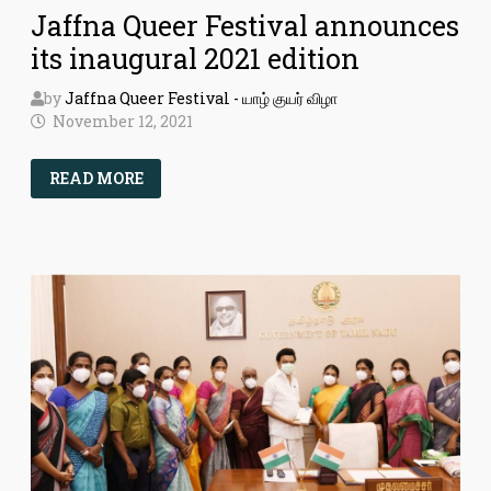
Jaffna Queer Festival announces
its inaugural 2021 edition
by
Jaffna Queer Festival - யாழ் குயர் விழா
November 12, 2021
JAFFNA
READ MORE
QUEER
FESTIVAL
ANNOUNCES
ITS
INAUGURAL
2021
EDITION