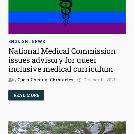
ENGLISH
/
NEWS
National Medical Commission
issues advisory for queer
inclusive medical curriculum
by
Queer Chennai Chronicles
October 13, 2021
NATIONAL
READ MORE
MEDICAL
COMMISSION
ISSUES
ADVISORY
FOR
QUEER
INCLUSIVE
MEDICAL
CURRICULUM