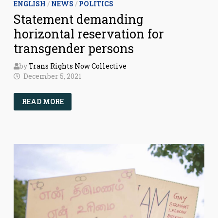
ENGLISH
/
NEWS
/
POLITICS
Statement demanding
horizontal reservation for
transgender persons
by
Trans Rights Now Collective
December 5, 2021
STATEMENT
READ MORE
DEMANDING
HORIZONTAL
RESERVATION
FOR
TRANSGENDER
PERSONS