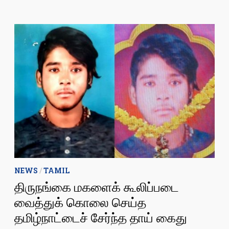
உயர்நீதிமன்ற
உத்தரவிற்காக
கருத்துக்
கேட்பு
கோருதல்
NEWS
/
TAMIL
திருநங்கை மகளைக் கூலிப்படை
வைத்துக் கொலை செய்த
தமிழ்நாட்டைச் சேர்ந்த தாய் கைது