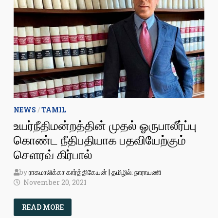
NEWS
/
TAMIL
உயர்நீதிமன்றத்தின் முதல் ஓருபாலீர்ப்பு
கொண்ட நீதிபதியாக பதவியேற்கும்
சௌரவ் கிர்பால்
by
ராகமாலிக்கா கார்த்திகேயன் | தமிழில்: நாராயணி
November 20, 2021
உயர்நீதிமன்றத்தின்
READ MORE
முதல்
ஓருபாலீர்ப்பு