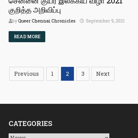
சென்னை குயர் இலக்கிய விழா 2021
குறித்த அறிவிப்பு
by
Queer Chennai Chronicles
September 9, 2021
சென்னை
READ MORE
குயர்
இலக்கிய
விழா
2021
குறித்த
அறிவிப்பு
Posts
Previous
1
2
3
Next
pagination
CATEGORIES
Categories