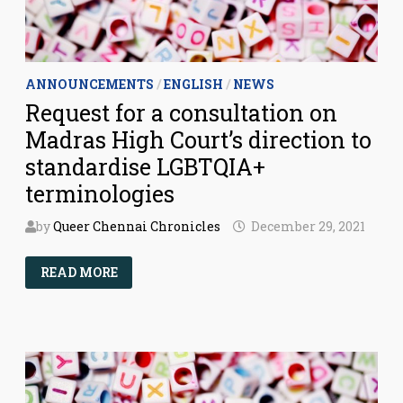
ANNOUNCEMENTS
/
ENGLISH
/
NEWS
Request for a consultation on
Madras High Court’s direction to
standardise LGBTQIA+
terminologies
by
Queer Chennai Chronicles
December 29, 2021
REQUEST
READ MORE
FOR
A
CONSULTATION
ON
MADRAS
HIGH
COURT’S
DIRECTION
TO
STANDARDISE