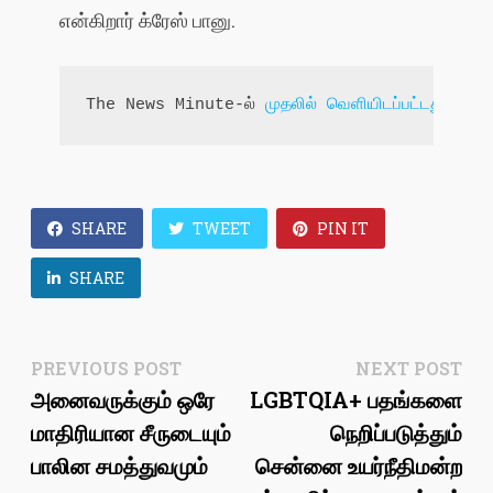
என்கிறார் க்ரேஸ் பானு.
The News Minute-ல் 
முதலில் வெளியிடப்பட்டது
. உங்
SHARE
TWEET
PIN IT
SHARE
Post
Previous
Ne
PREVIOUS POST
NEXT POST
post:
pos
அனைவருக்கும் ஒரே
LGBTQIA+ பதங்களை
navigation
மாதிரியான சீருடையும்
நெறிப்படுத்தும்
பாலின சமத்துவமும்
சென்னை உயர்நீதிமன்ற