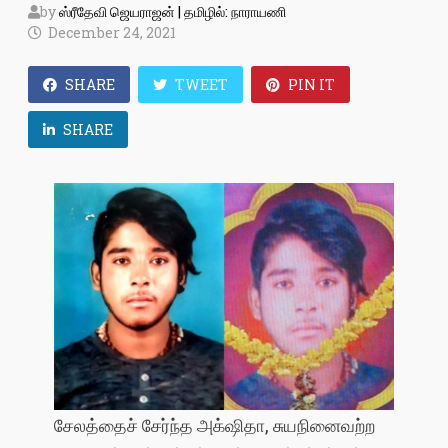
by
ஸ்ரீதேவி ஜெயராஜன் | தமிழில்: நாராயணி
December 24, 2021
SHARE
TWEET
PIN IT
SHARE
சேலத்தைச் சேர்ந்த அக்‌ஷிதா, சுயநினைவற்ற