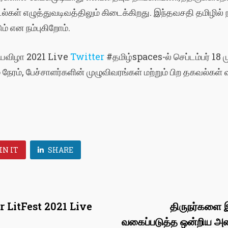
ல்கள்
எழுத்துவடிவத்திலும்
கிடைக்கிறது
.
இந்த
வசதி
தமிழில்
ும்
என
நம்புகிறோம்
.
ியவிழா
2021 Live
Twitter
#
தமிழ்
spaces-
ல்
செப்டம்பர்
18
ம
்
நேரம்
,
பேச்சாளர்களின்
முழுவிவரங்கள்
மற்றும்
பிற
தகவல்கள்
IN IT
SHARE
LitFest 2021 Live
திருநர்களை இ
வகைப்படுத்த ஒன்றிய அ