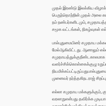
முதல்
இரண்டு
இலக்கிய
விழாக
பெருந்தொற்றின்
முதல்
அலை
க
நம்
நண்பர்களிடமும்
,
சமுதாயத்த
சமூக
வட்டங்கள்
,
நிகழ்வுகள்
எல
பால்புதுமையினர்
சமுதாய
மக்க
மேல்
ஆகிவிட்டது
.
ஆனாலும்
எல்
சமுதாயத்துக்கு
நீண்டகாலமாக
வளர்ச்சிக்
கொள்கைக்குழு
உறுப
நியமிக்கப்பட்டிருப்பது
பால்புதும
முனைவர்
நர்த்தகி
நடராஜ்
சிறப்
எல்லா
சமுதாய
மக்களுக்கும்
,
க
வரலாறு
என்பது
தவிர்க்க
முடிய
வரலாற்றின்
முக்கியத்துவத்தைய