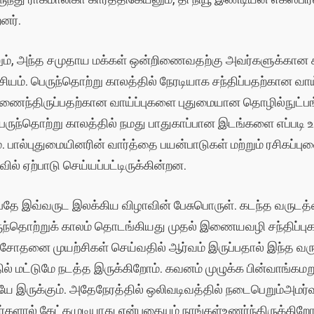
னர்.
ும்
,
அந்த
சமுதாய
மக்கள்
ஒன்றிணைவதற்கு
அவர்களுக்கான
ியம்
.
பெருந்தொற்று
காலத்தில்
நேரடியாக
சந்திப்பதற்கான
வாய
ணைந்திருப்பதற்கான
வாய்ப்புகளை
புதுமையான
தொழில்நுட்பங
ெருந்தொற்று
காலத்தில்
நமது
பாதுகாப்பான
இடங்களை
எப்படி
உ
்
.
பால்புதுமையினரின்
வார்த்தை
பயன்பாடுகள்
மற்றும்
ரசிகப்பு
்வில்
ஏற்பாடு
செய்யப்பட்டிருக்கின்றன
.
பதே
இவ்வருட
இலக்கிய
விழாவின்
பேசுபொருள்
.
கடந்த
வருடத்
ுந்தொற்றுக்
காலம்
தொடங்கியது
முதல்
இணையவழி
சந்திப்ப
ரிசோதனை
முயற்சிகள்
செய்வதில்
ஆர்வம்
இருப்பதால்
இந்த
வர
ில்
மட்டுமே
நடத்த
இருக்கிறோம்
.
கவனம்
முழுக்க
பின்வாங்க
மற
ேயே
இருக்கும்
.
அதேநேரத்தில்
ஒலிவடிவத்தில்
நடைபெறும்
அமர்
ர்களால்
கேட்கமுடியாது
என்பதையும்
நாங்கள்
உணர்ந்திருக்கிறோ