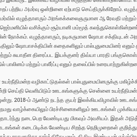
றைப்
பற்றிய
அமர்வு
ஒன்றினை
ஏற்பாடு
செய்திருக்கிறோம்
.
எழுத்
மர்வில்
எழுத்தாளரும்
அரங்கக்கலைஞருமான
ஆ
ரேவதி
மற்றும்
ஜெர்மனியில்
வசிக்கும்
சூர்யானி
மம்மூத்
கலந்துகொள்கின்றனர
ின்
நோக்கம்
.
எழுத்தாளரும்
,
நடிகருமான
ஷோபா
சக்தியுடன்
அர
திலும்
ஷோபாசக்தியின்
கதைகளிலும்
பால்புதுமையினர்
எனும்
ற்றும்
சுயாதீன
திரைப்பட
இயக்குனர்
திவ்யா
பாரதி
பங்குகொள்
ில்
பாலினம்
மற்றும்
பாலீர்ப்பு
எனும்
தலைப்பில்
உரையாற்றுகின்றன
ை
உயர்நீதிமன்ற
வழிகாட்டுதல்கள்
பால்புதுமையினருக்கு
மகிழ்ச
ன்றி
செய்தி
வெளியிடும்
ஊடகங்களுக்கு
சென்னை
உயர்நீதிமன்
ஒன்று
.
2018-
ம்
ஆண்டு
நடந்த
குயர்
இலக்கியவிழாவில்
ஊடகங்
.
நமது
வாழ்க்கையிலும்
பிரச்சினைகளிலும்
ஊடகங்கள்
முக்கிய
ொடர்ந்து
நடைபெற
வேண்டியது
மிகவும்
அவசியம்
.
இதன்
அடுத
டகங்கள்
கடைபிடிக்க
வேண்டிய
சிறந்த
நெறிமுறைகள்
குறித்த
 இருந்து ராகமாலிகா கார்த்திகேயனும்
,
தி நியூ இண்டியன் எக்ஸ்பிர