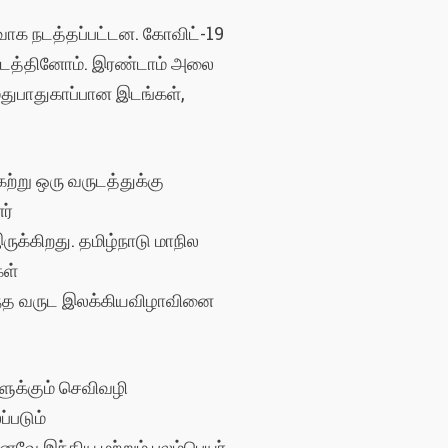
வாக
நடத்தப்பட்டன
.
கோவிட்
-19
டத்தினோம்
.
இரண்டாம்
அலை
து
பாதுகாப்பான
இடங்கள்
,
ேற்று
ஒரு
வருடத்துக்கு
ர்
ருக்கிறது
.
தமிழ்நாடு
மாநில
கள்
்த
வருட
இலக்கியவிழாவினை
ளுக்கும்
செவிவழி
்படும்
எனவே
இந்திய
மற்றும்
புலம்பெயர்