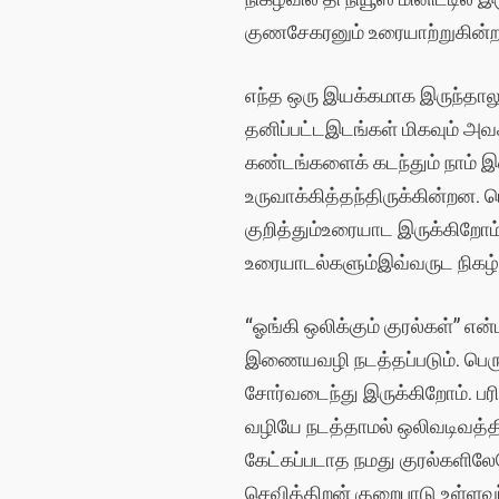
குணசேகரனும் உரையாற்றுகின்ற
எந்த
ஒரு
இயக்கமாக
இருந்தால
தனிப்பட்ட
இடங்கள்
மிகவும்
அவச
கண்டங்களைக்
கடந்தும்
நாம்
இ
உருவாக்கித்
தந்திருக்கின்றன
.
ப
குறித்தும்
உரையாட
இருக்கிறோம
உரையாடல்களும்
இவ்வருட
நிகழ
“
ஓங்கி
ஒலிக்கும்
குரல்கள்
”
என்
இணையவழி
நடத்தப்படும்
.
பெர
சோர்வடைந்து
இருக்கிறோம்
.
ப
வழியே
நடத்தாமல்
ஒலிவடிவத்த
கேட்கப்படாத
நமது
குரல்களில
செவித்திறன்
குறைபாடு
உள்ளவ