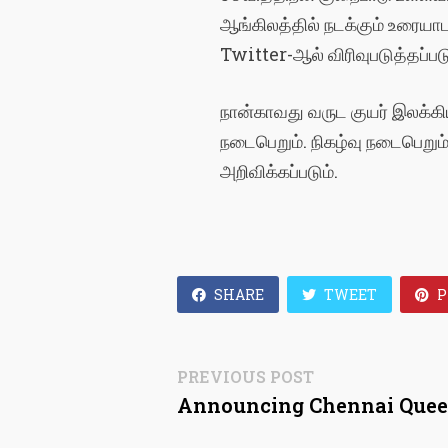
ஆங்கிலத்தில்
நடக்கும்
உரையாட
Twitter-
ஆல்
விரிவுபடுத்தப்பட
நான்காவது
வருட
குயர்
இலக்க
நடைபெறும்
.
நிகழ்வு
நடைபெறும
அறிவிக்கப்படும்
.
SHARE
TWEET
P
Post
Previous
PREVIOUS POST
post:
Announcing Chennai Queer 
navigation