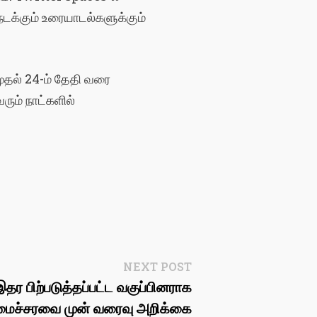
நடக்கும்
உரையாடல்களுக்கும்
ுதல்
24-
ம்
தேதி
வரை
வரும்
நாட்களில்
Next
NEXT POST
post:
தர பிற்படுத்தப்பட்ட வகுப்பினராக
மைச்சரவை முன் வரைவு அறிக்கை