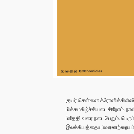
குயர்
சென்னை
க்ரோனிக்கிள்ஸ
மிக்க
மகிழ்ச்சியடைகிறோம்
.
நா
ம்
தேதி
வரை
நடைபெறும்
.
பெரும
இலக்கியத்தையும்
வரலாற்றையும