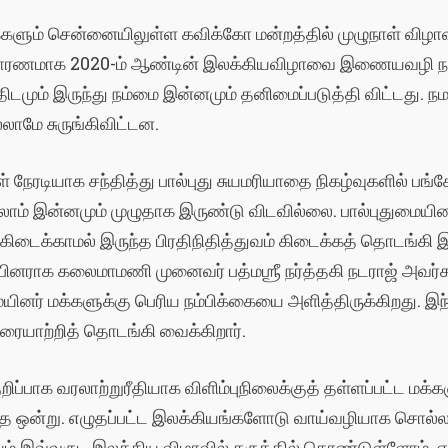
்களும்
சென்னையிலுள்ள
கவிக்கோ
மன்றத்தில்
முழுநாள்
விழா
ாரணமாக
2020-
ம்
ஆண்டின்
இலக்கியவிழாவை
இணையவழி
ந
ிடமும்
இருந்து
நம்மை
இன்னமும்
தனிமைப்படுத்தி
விட்டது
.
நம
்லாமே
சுருங்கிவிட்டன
.
ள்
நேரடியாக
சந்தித்து
பால்புது
சுயமரியாதை
நிகழ்வுகளில்
பங்க
லாம்
இன்னமும்
முழுதாக
இருண்டு
விடவில்லை
.
பால்புதுமையின
கிடைக்காமல்
இருந்த
பிரதிநிதித்துவம்
கிடைக்கத்
தொடங்கி
இ
்பினராக
கலைமாமணி
முனைவர்
பத்மஶ்ரீ
நர்த்தகி
நடராஜ்
அவர்
ையினர்
மக்களுக்கு
பெரிய
நம்பிக்கையை
அளித்திருக்கிறது
.
இந
புரையாற்றித்
தொடங்கி
வைக்கிறார்
.
ுறிப்பாக
வரலாற்றுரீதியாக
விளிம்புநிலைக்குத்
தள்ளப்பட்ட
மக்க
ாத
ஒன்று
.
எழுதப்பட்ட
இலக்கியங்களோடு
வாய்வழியாக
சொல்லப
ும்
இவ்வருட
இலக்கிய
விழாவில்
கருத்தில்
கொண்டுள்ளோம்
.