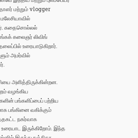
தாளர்
மற்றும்
vlogger
மலேசியாவில்
்
.
கதைசொல்லல்
ங்கக்
கலைஞர்
லிவிங்
தலைப்பில்
உரையாடுகிறார்
.
ளும்
அமர்வில்
ர்
.
்சியை
அளித்திருக்கின்றன
.
றம்
வழங்கிய
களின்
பங்களிப்பைப்
பற்றிய
மாக
பங்கினை
வகிக்கும்
்தகட்ட
நகர்வாக
ு
உரையாட
இருக்கிறோம்
.
இந்த
ஸ்ஸில் இருந்து ரஞ்சிதா