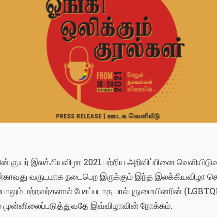
ின்
குயர்
இலக்கியவிழா
2021
பற்றிய
அறிவிப்பினை
வெளியிடுவ
ன்காவது
வருடமாக
நடைபெற
இருக்கும்
இந்த
இலக்கியவிழா
செ
்பாலும்
மற்றவர்களால்
பேசப்படாத
பால்புதுமையினரின்
(LGBTQ
்
முன்னிலைப்படுத்துவதே
இவ்விழாவின்
நோக்கம்
.