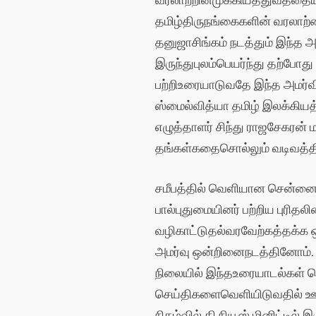
தமிழ்
திருநங்கைகளின்
வரலாற்
தனுஜா
சிங்கம்
நடத்தும்
இந்த
அ
இருந்து
புலம்பெயர்ந்து
தற்போது
பற்றி
உரையாடுவதே
இந்த
அமர்வ
ஸ்மைல்
வித்யா
தமிழ்
இலக்கியத்
எழுத்தாளர்
சிந்து
ராஜசேகரன்
ம
தங்கள்
கதைசொல்லும்
வடிவத்த
சமீபத்தில்
வெளியான
சென்ன
பால்புதுமையினர்
பற்றிய
புரிதலி
வழிகாட்டுதல்
வரவேற்கத்தக்க
அமர்வு
ஒன்றினை
நடத்தினோம்
நிலையில்
இந்த
உரையாடல்கள்
த
செய்திகளை
வெளியிடுவதில்
ஊ
நிகழ்வில் தி நியூஸ் மினிட்டில்