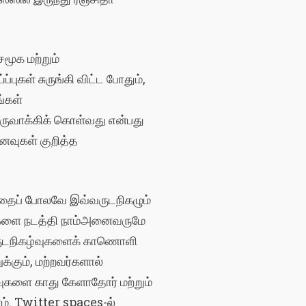
சமூக
மற்றும்
்ப்புகள்
சுருங்கி
விட்ட
போதும்
,
்கள்
ருவாக்கிக்
கொள்வது
என்பது
னைவுகள்
குறித்த
தைப்
போலவே
இவ்வருட
நிகழும்
ுகளை
நடத்தி
நாம்
அனைவருமே
ுட
நிகழ்வுகளைக்
காணொளி
ுக்கும்
,
மற்றவர்களால்
வுகளை
காது
கேளாதோர்
மற்றும்
ம்
.
Twitter spaces-
ல்