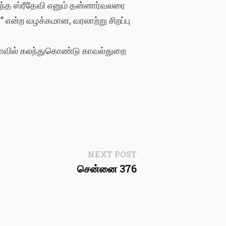
ருந்த ஸ்ரீதேவி எனும் தன்னார்வலரை
 என்ற வழக்கமான, வரலாற்று சிறப்பு
 அளவில் கலந்துகொண்டு காவல்துறை
Next
NEXT POST
post:
சென்னை 376