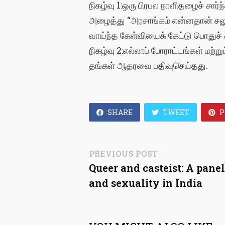
நிகழ்வு 1:ஒரு பிரபல நாளிதழைச் சார்
அழைத்து “அரசாங்கம் என்னதான் சலுக
வாய்ந்த கேள்வியைக் கேட்டு பொதுச் 
நிகழ்வு 2:எல்லாப் போராட்டங்கள் ம
தங்கள் ஆதரவை பதிவுசெய்தது.
SHARE
TWEET
P
Post
Previous
PREVIOUS POST
post:
Queer and casteist: A panel
navigation
and sexuality in India