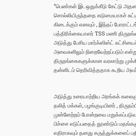
“பெண்கள் இடஒதுக்கீடு கேட்டு அதனை
சொல்லியிருந்ததை கடுமையாகச் சுட்டி
கிடைக்கும் எனவும் , இந்தப் போராட்ட
பத்திரிக்கையாளர் TSS மணி திருநங்
அடுத்து பேசிய மார்க்ஸிஸ்ட் கட்சிய
அவைகளிலும் நிறைவேற்றப்படும் என்ற
திருநங்கைகளுக்கான வரலாற்று முக்க
தன்னிடம் தெரிவித்ததாக கூறிய அவர் 
அடுத்து உரையாற்றிய அரங்கக் கலைஞர்
தலித் மக்கள், பழங்குடியினர் , திரு
முன்னேற்றம் போன்றவை மறுக்கப்படுவ
பிச்சை எடுப்பதைத் தூண்டும் மதங்கள
எதிராகவும் தனது கருத்துக்களைப் பத