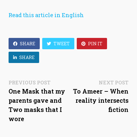
Read this article in English
SHARE
TWEET
PIN IT
SHARE
Post
Previous
Ne
PREVIOUS POST
NEXT POST
post:
pos
One Mask that my
To Ameer – When
navigation
parents gave and
reality intersects
Two masks that I
fiction
wore