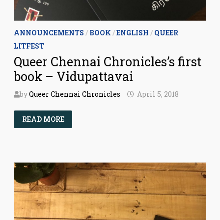
ANNOUNCEMENTS
/
BOOK
/
ENGLISH
/
QUEER
LITFEST
Queer Chennai Chronicles’s first
book – Vidupattavai
by
Queer Chennai Chronicles
April 5, 2018
QUEER
READ MORE
CHENNAI
CHRONICLES’S
FIRST
BOOK
–
VIDUPATTAVAI