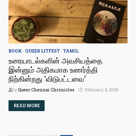
BOOK
/
QUEER LITFEST
/
TAMIL
உரையாடல்களின் அவசியத்தை
இன்னும் அதிகமாக உணர்த்தி
நிற்கின்றது ‘விடுபட்டவை’
by
Queer Chennai Chronicles
February 4, 2018
உரையாடல்களின்
READ MORE
அவசியத்தை
இன்னும்
அதிகமாக
உணர்த்தி
நிற்கின்றது
‘விடுபட்டவை’