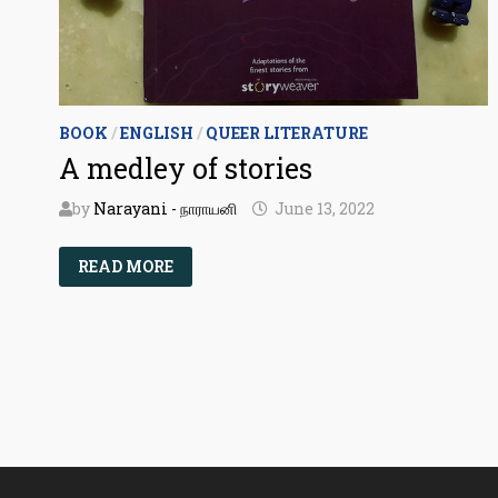
BOOK
/
ENGLISH
/
QUEER LITERATURE
A medley of stories
by
Narayani - நாராயனி
June 13, 2022
A
READ MORE
MEDLEY
OF
STORIES