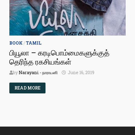
BOOK
/
TAMIL
பியூலா – கரடிபொம்மைகளுக்குத்
தெரிந்த ரகசியங்கள்
by
Narayani - நாராயனி
June 16, 2019
பியூலா
READ MORE
–
கரடிபொம்மைகளுக்குத்
தெரிந்த
ரகசியங்கள்