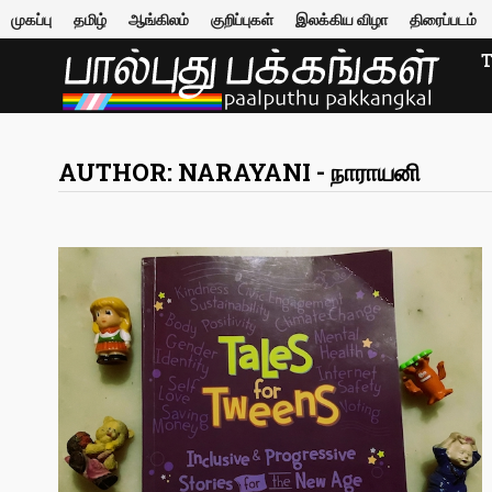
Skip
முகப்பு
தமிழ்
ஆங்கிலம்
குறிப்புகள்
இலக்கிய விழா
திரைப்படம்
to
content
AUTHOR:
NARAYANI - நாராயனி